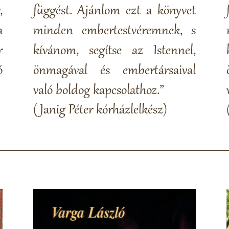
,
függést. Ajánlom ezt a könyvet
a
minden embertestvéremnek, s
r
kívánom, segítse az Istennel,
ó
önmagával és embertársaival
való boldog kapcsolathoz.”
(Janig Péter kórházlelkész)