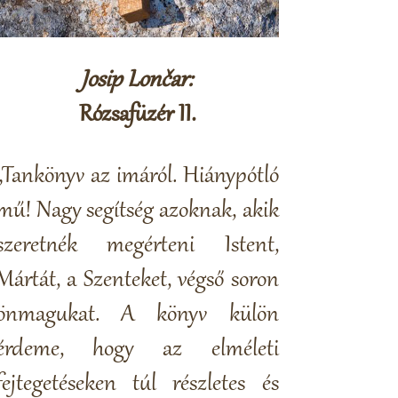
Josip Lončar:
Rózsafüzér II.
„Tankönyv az imáról. Hiánypótló
mű! Nagy segítség azoknak, akik
szeretnék megérteni Istent,
Mártát, a Szenteket, végső soron
önmagukat. A könyv külön
érdeme, hogy az elméleti
fejtegetéseken túl részletes és