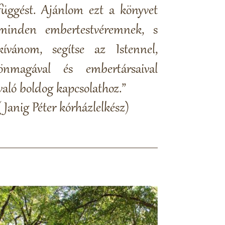
függést. Ajánlom ezt a könyvet
minden embertestvéremnek, s
kívánom, segítse az Istennel,
önmagával és embertársaival
való boldog kapcsolathoz.”
(Janig Péter kórházlelkész)