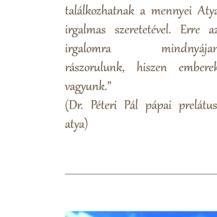
találkozhatnak a mennyei Aty
irgalmas szeretetével. Erre a
irgalomra mindnyája
rászorulunk, hiszen embere
vagyunk.”
(Dr. Péteri Pál pápai prelátus
atya)