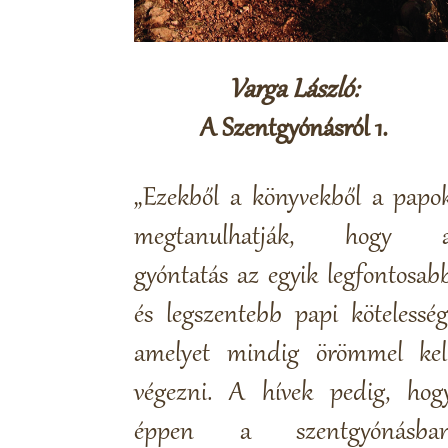
Varga László:
A Szentgyónásról 1.
„Ezekből a könyvekből a papo
megtanulhatják, hogy 
gyóntatás az egyik legfontosab
és legszentebb papi kötelesség
amelyet mindig örömmel kel
végezni. A hívek pedig, hog
éppen a szentgyónásba