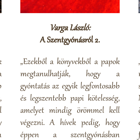
Varga László:
A Szentgyónásról 2.
k
„Ezekből a könyvekből a papok
a
megtanulhatják, hogy a
b
gyóntatás az egyik legfontosabb
,
és legszentebb papi kötelesség,
l
amelyet mindig örömmel kell
y
végezni. A hívek pedig, hogy
n
éppen a szentgyónásban