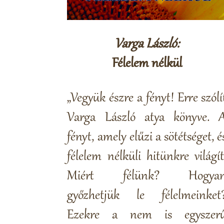
Varga László:
Félelem nélkül
„Vegyük észre a fényt! Erre szólí
Varga László atya könyve. 
fényt, amely elűzi a sötétséget, é
félelem nélküli hitünkre világít
Miért félünk? Hogya
győzhetjük le félelmeinket
Ezekre a nem is egyszer