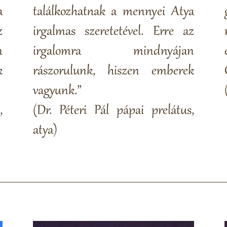
a
találkozhatnak a mennyei Atya
z
irgalmas szeretetével. Erre az
n
irgalomra mindnyájan
k
rászorulunk, hiszen emberek
vagyunk.”
,
(Dr. Péteri Pál pápai prelátus,
atya)