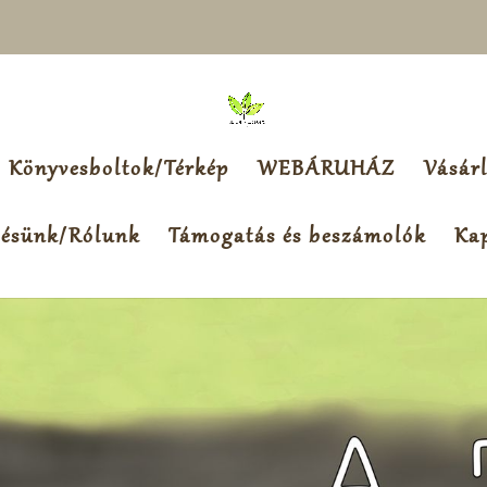
Könyvesboltok/Térkép
WEBÁRUHÁZ
Vásárl
tésünk/Rólunk
Támogatás és beszámolók
Kap