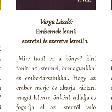
Varga László:
Embernek lenni:
szeretni és szeretve lenni! 1.
t
A
„Mire tanít ez a könyv? Élni
s
tanít: az Istennel, önmagunkkal
.
és embertársainkkal. Hogy az
n
ember merje és akarja rábízni
?
magát Istenre, önként vállalja és
ű
fogadja el az Istentől való