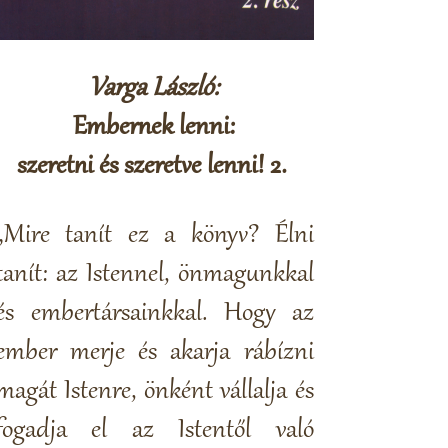
Varga László:
Embernek lenni:
szeretni és szeretve lenni! 2.
„Mire tanít ez a könyv? Élni
tanít: az Istennel, önmagunkkal
és embertársainkkal. Hogy az
ember merje és akarja rábízni
magát Istenre, önként vállalja és
fogadja el az Istentől való