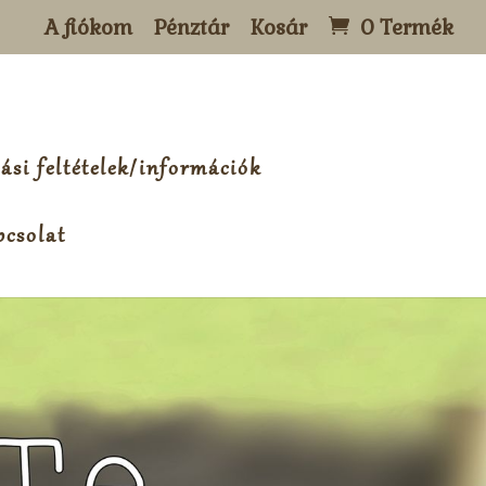
A fiókom
Pénztár
Kosár
0 Termék
ási feltételek/információk
csolat