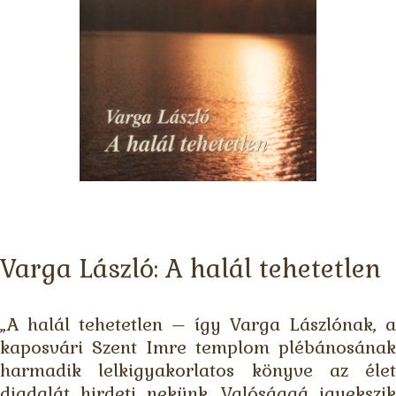
Varga László: A halál tehetetlen
„A halál tehetetlen – így Varga Lászlónak, a
kaposvári Szent Imre templom plébánosának
harmadik lelkigyakorlatos könyve az élet
diadalát hirdeti nekünk. Valósággá igyekszik