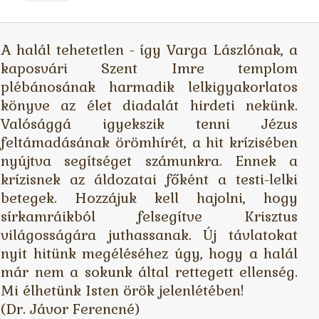
László:
A halál tehetetlen - így Varga Lászlónak, a
kaposvári Szent Imre templom
A
plébánosának harmadik lelkigyakorlatos
könyve az élet diadalát hirdeti nekünk.
halál
Valósággá igyekszik tenni Jézus
feltámadásának örömhírét, a hit krízisében
nyújtva segítséget számunkra. Ennek a
tehetetlen
krízisnek az áldozatai főként a testi-lelki
betegek. Hozzájuk kell hajolni, hogy
mennyiség
sírkamráikból felsegítve Krisztus
világosságára juthassanak. Új távlatokat
nyit hitünk megéléséhez úgy, hogy a halál
már nem a sokunk által rettegett ellenség.
Mi élhetünk Isten örök jelenlétében!
(Dr. Jávor Ferencné)