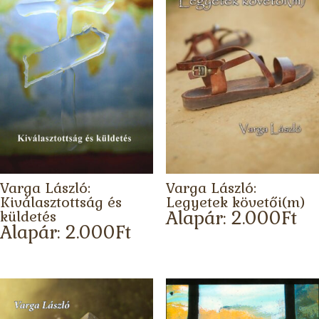
Varga László:
Varga László:
Kiválasztottság és
Legyetek követői(m)
Alapár:
2.000
Ft
küldetés
Alapár:
2.000
Ft