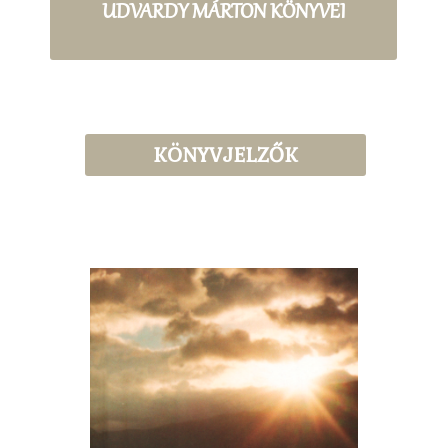
UDVARDY MÁRTON KÖNYVEI
KÖNYVJELZŐK