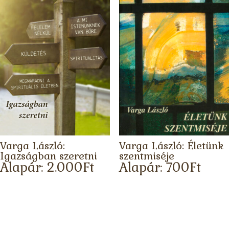
Varga László:
Varga László: Életünk
Igazságban szeretni
szentmiséje
Alapár:
2.000
Ft
Alapár:
700
Ft