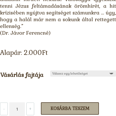
tenni Jézus feltámadásának örömhírét, a hit
krízisében nyújtva segítséget számunkra … úgy,
hogy a halál már nem a sokunk által rettegett
ellenség.”
(Dr. Jávor Ferencné)
Alapár:
2.000
Ft
Vásárlás fajtája
Varga
-
+
KOSÁRBA TESZEM