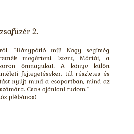
zsafüzér 2.
ról. Hiánypótló mű! Nagy segítség
retnék megérteni Istent, Mártát, a
 soron önmagukat. A könyv külön
életi fejtegetéseken túl részletes és
ítást nyújt mind a csoportban, mind az
számára. Csak ajánlani tudom.”
lós plébános)