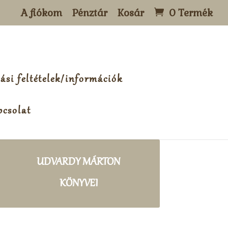
A fiókom
Pénztár
Kosár
0 Termék
ási feltételek/információk
csolat
UDVARDY MÁRTON
KÖNYVEI