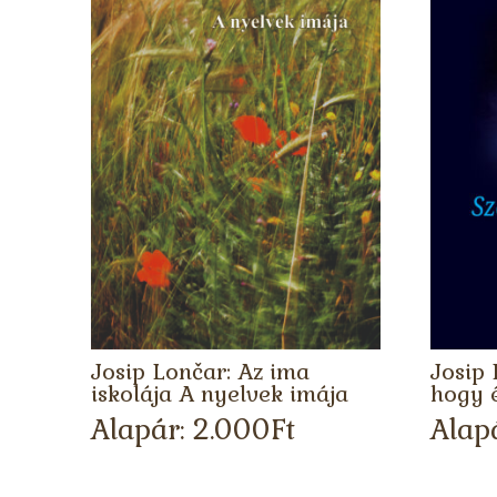
Josip Lončar: Az ima
Josip 
iskolája A nyelvek imája
hogy é
Alapár:
2.000
Ft
Alap