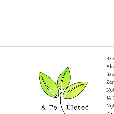
Sze
Ala
Szé
Zár
Nyi
14-
Nyi
Kap