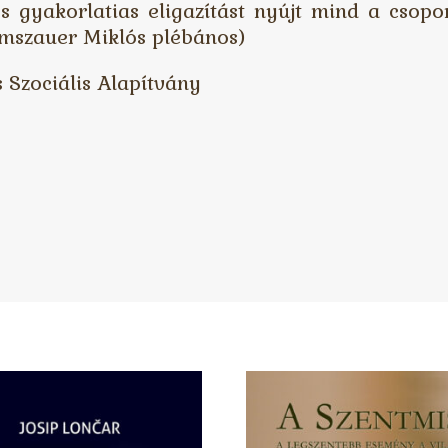
s és gyakorlatias eligazítást nyújt mind a cso
mennyiség
umszauer Miklós plébános)
 Szociális Alapítvány