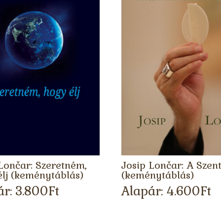
Lončar: Szeretném,
Josip Lončar: A Szen
lj (keménytáblás)
(keménytáblás)
ár:
3.800
Ft
Alapár:
4.600
Ft