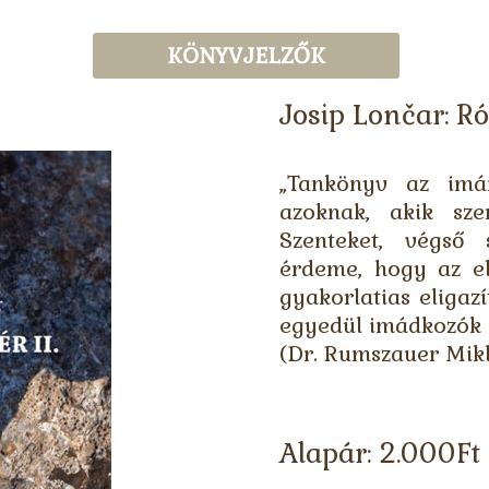
KÖNYVJELZŐK
Josip Lončar: Ró
„Tankönyv az imá
azoknak, akik sze
Szenteket, végső
érdeme, hogy az elm
gyakorlatias eligaz
egyedül imádkozók 
(Dr. Rumszauer Mik
Alapár:
2.000
Ft