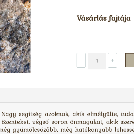
Vásárlás fajtája
Josip
-
+
Lončar:
Rózsafüzér
Nagy segítség azoknak, akik elmélyülte, tuda
a Szenteket, végső soron önmagukat, akik szer
2.
 még gyümölcsözőbb, még hatékonyabb lehesse