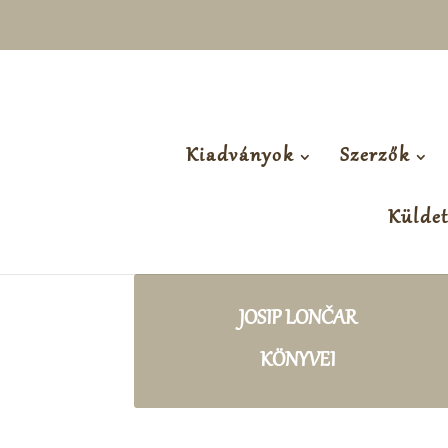
Kiadványok
Szerzők
Külde
JOSIP LONČAR
KÖNYVEI