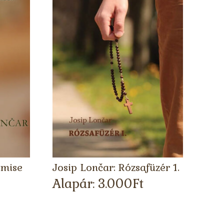
tmise
Josip Lončar: Rózsafüzér 1.
Alapár:
3.000
Ft