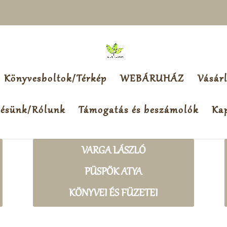
Könyvesboltok/Térkép
WEBÁRUHÁZ
Vásárl
tésünk/Rólunk
Támogatás és beszámolók
Kap
VARGA LÁSZLÓ
PÜSPÖK ATYA
KÖNYVEI ÉS FÜZETEI