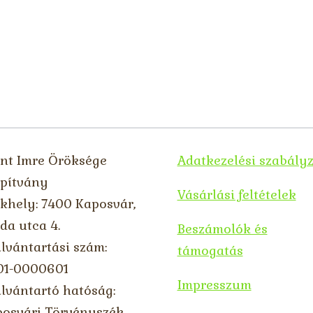
nt Imre Öröksége
Adatkezelési szabály
pítvány
Vásárlási feltételek
khely: 7400 Kaposvár,
da utca 4.
Beszámolók és
lvántartási szám:
támogatás
01-0000601
Impresszum
lvántartó hatóság:
osvári Törvényszék