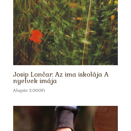
Josip Lončar: Az ima iskolája A
nyelvek imája
Alapár:
2.000
Ft