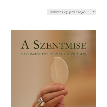
by
latest