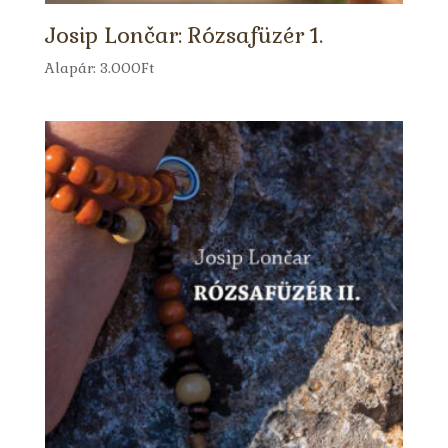
Josip Lončar: Rózsafüzér 1.
Alapár:
3.000
Ft