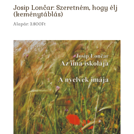
Josip Lončar: Szeretném, hogy élj
(keménytáblás)
Alapár:
3.800
Ft