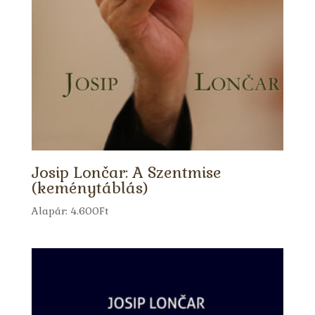
Josip Lončar: A Szentmise
(keménytáblás)
Alapár:
4.600
Ft